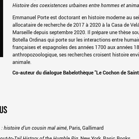
Histoire des coexistences urbaines entre hommes et animau
Emmanuel Porte est doctorant en histoire moderne au sei
allocataire de recherche de 2017 à 2020 à la
Casa de Vel
Marseille depuis septembre 2020. Il prépare une thèse sous
Botella Ordinas qui porte sur les interactions entre humai
françaises et espagnoles des années 1700 aux années 18
anthropozoologique, ses recherches croisent histoire envi
animale.
Co-auteur du dialogue Babelothèque "Le Cochon de Saint
LUS
: histoire d’un cousin mal aimé
, Paris, Gallimard
out-to-Tail History of the Humble Pig
, New York, Basic Books