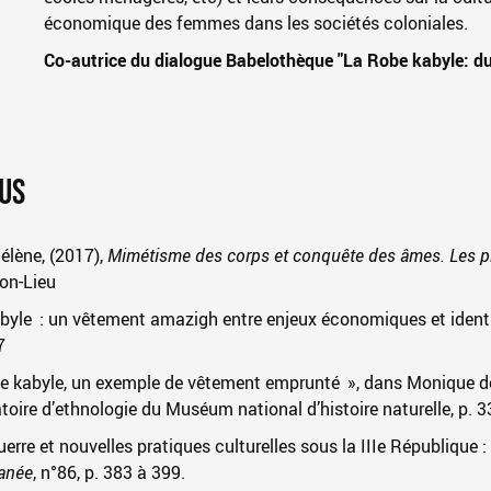
économique des femmes dans les sociétés coloniales.
Co-autrice du dialogue Babelothèque "La Robe kabyle: du
LUS
lène, (2017),
Mimétisme des corps et conquête des âmes. Les p
Non-Lieu
abyle : un vêtement amazigh entre enjeux économiques et identi
7
obe kabyle, un exemple de vêtement emprunté », dans Monique de 
ratoire d’ethnologie du Muséum national d’histoire naturelle, p. 3
rre et nouvelles pratiques culturelles sous la IIIe République
ranée
, n°86, p. 383 à 399.