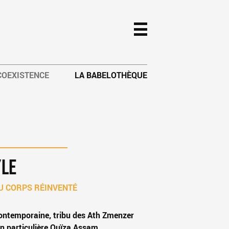
 COEXISTENCE
LA BABELOTHÈQUE
YLE
U CORPS RÉINVENTÉ
ontemporaine, tribu des Ath Zmenzer
n particulière Ouïza Assam