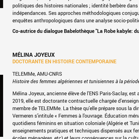
politiques des histoires nationales ; identité berbère dans
indépendances. Ses approches méthodologiques conjuguent
enquêtes anthropologiques dans une analyse socio-politi
Co-autrice du dialogue Babelothèque "La Robe kabyle: du
MÉLINA JOYEUX
DOCTORANTE EN HISTOIRE CONTEMPORAINE
TELEMMe, AMU-CNRS
Histoire des femmes algériennes et tunisiennes à la périod
Mélina Joyeux, ancienne élève de l’ENS Paris-Saclay, est 
2019, elle est doctorante contractuelle chargée d’enseign
membre de TELEMMe. La thèse qu’elle prépare sous la dire
Vermeren s’intitule « Femmes à l’ouvrage. Éducation mén
quotidiens féminins en situation coloniale (Algérie et Tuni
enseignements pratiques et techniques dispensés aux fe
écoles ménagères, etc) et leurs conséquences sur la culture