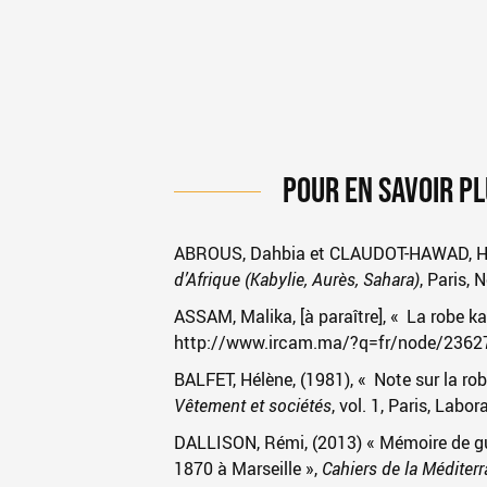
POUR EN SAVOIR P
ABROUS, Dahbia et CLAUDOT-HAWAD, Hé
d’Afrique (Kabylie, Aurès, Sahara)
, Paris, 
ASSAM, Malika, [à paraître], « La robe k
http://www.ircam.ma/?q=fr/node/2362
BALFET, Hélène, (1981), « Note sur la r
Vêtement et sociétés
, vol. 1, Paris, Labo
DALLISON, Rémi, (2013) « Mémoire de gue
1870 à Marseille »,
Cahiers de la Méditer